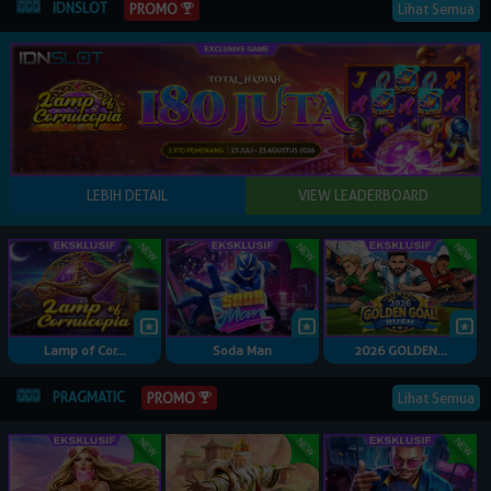
IDNSLOT
Lihat Semua
PROMO
Lamp of Cor...
Soda Man
2026 GOLDEN...
PRAGMATIC
Lihat Semua
PROMO