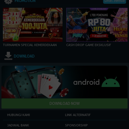
Lihat Semua
PROMOTION
TURNAMEN SPECIAL KEMERDEKAAN
CASH DROP GAME EKSKLUSIF
DOWNLOAD
HUBUNGI KAMI
LINK ALTERNATIF
JADWAL BANK
SPONSORSHIP