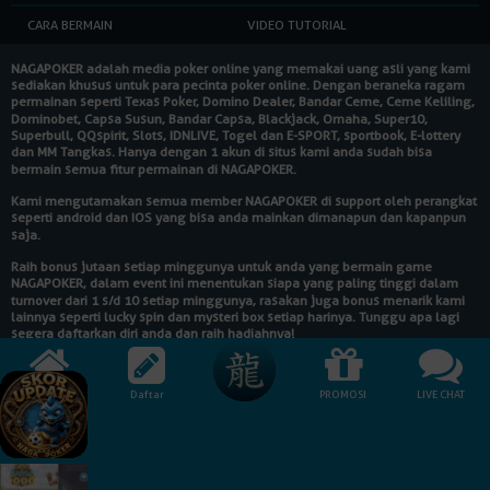
CARA BERMAIN
VIDEO TUTORIAL
NAGAPOKER
adalah media poker online yang memakai uang asli yang kami
sediakan khusus untuk para pecinta poker online. Dengan beraneka ragam
permainan seperti Texas Poker, Domino Dealer, Bandar Ceme, Ceme Keliling,
Dominobet, Capsa Susun, Bandar Capsa, Blackjack, Omaha, Super10,
Superbull, QQspirit, Slots, IDNLIVE, Togel dan E-SPORT, sportbook, E-lottery
dan MM Tangkas. Hanya dengan 1 akun di situs kami anda sudah bisa
bermain semua fitur permainan di
NAGAPOKER
.
Kami mengutamakan semua member
NAGAPOKER
di support oleh perangkat
seperti android dan IOS yang bisa anda mainkan dimanapun dan kapanpun
saja.
Raih bonus jutaan setiap minggunya untuk anda yang bermain game
NAGAPOKER
, dalam event ini menentukan siapa yang paling tinggi dalam
turnover dari 1 s/d 10 setiap minggunya, rasakan juga bonus menarik kami
lainnya seperti lucky spin dan mysteri box setiap harinya. Tunggu apa lagi
segera daftarkan diri anda dan raih hadiahnya!
Cara Pembayaran:
HOME
Daftar
PROMOSI
LIVE CHAT