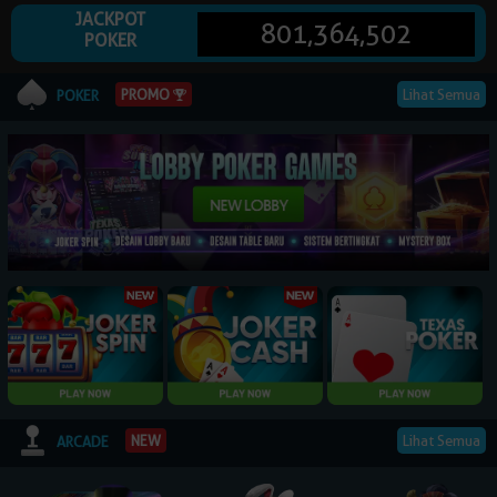
JACKPOT
801,364,502
POKER
© 2026 NagaPoker. All Rights Reserved | 18+
Lihat Semua
PROMO
POKER
Lihat Semua
NEW
ARCADE