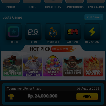
NEW
POKER
SLOTS
IDNLOTTERY
SPORTBOOKS
LIVE CASINO
TANGKAS
RTP
Slots Game
Lihat Semua
DEPOSIT
WITHDRAW
Idnslot
Pgsoft
Pragmatic
Slot Mania
No Limit City
PROMOSI
HOT PICK
RTP up to 97%
DOWNLOAD
REFERRAL
JACKPOT
Tournament Poker Prizes
06 August 2026
VIP MEMBER
Rp. 24,000,000
HUBUNGI KAMI