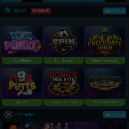
IDNLIVE
Lihat Semua
PROMO
Live Plinko
Spin Soccer
Checkmate Rush
9 Putts
Bounce Roulette
Soccer Roulette
Lihat Semua
LIVE CASINO