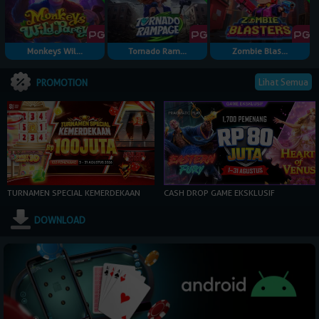
Monkeys Wil...
Tornado Ram...
Zombie Blas...
Lihat Semua
PROMOTION
TURNAMEN SPECIAL KEMERDEKAAN
CASH DROP GAME EKSKLUSIF
DOWNLOAD