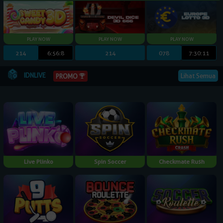
214
6:56:6
214
078
7:30:9
IDNLIVE
Lihat Semua
PROMO
Live Plinko
Spin Soccer
Checkmate Rush