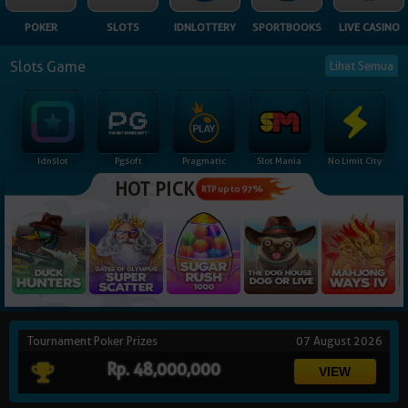
NEW
POKER
SLOTS
IDNLOTTERY
SPORTBOOKS
LIVE CASINO
TANGKAS
RTP
Slots Game
Lihat Semua
DEPOSIT
WITHDRAW
Idnslot
Pgsoft
Pragmatic
Slot Mania
No Limit City
PROMOSI
HOT PICK
RTP up to 97%
DOWNLOAD
REFERRAL
JACKPOT
Tournament Poker Prizes
07 August 2026
VIP MEMBER
Rp. 48,000,000
HUBUNGI KAMI